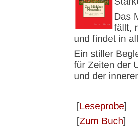
Stärk
Das 
fällt,
und findet in 
Ein stiller Begl
für Zeiten der
und der innere
[
Leseprobe
]
[
Zum Buch
]