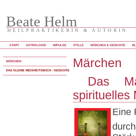
Beate Helm
HEILPRAKTIKERIN & AUTORIN
START
ASTROLOGIE
IMPULSE
STILLE
MÄRCHEN & GEDICHTE
B
Märchen
MÄRCHEN
DAS KLEINE WEISHEITSBUCH - GEDICHTE
Das Mäd
spirituelle
Eine 
durc